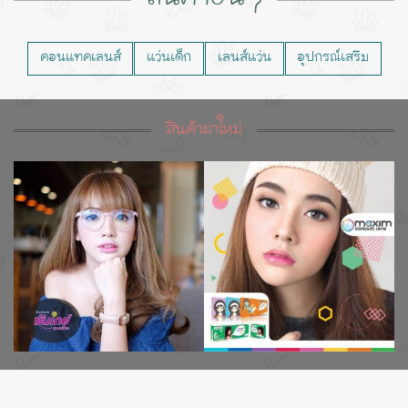
คอนแทคเลนส์
แว่นเด็ก
เลนส์แว่น
อุปกรณ์เสริม
สินค้ามาใหม่